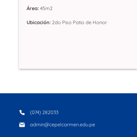
Área:
45m2
Ubicación:
2do Piso Patio de Honor
(074) 282033
admin@cepelcarmen.edu.pe